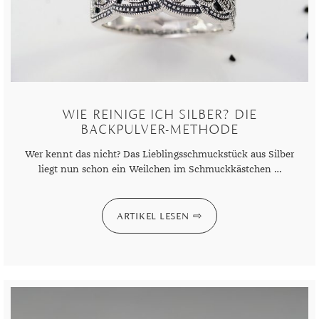
MONDSTEIN
MORGANIT
OPAL
PERIDOT
WIE REINIGE ICH SILBER? DIE
BACKPULVER-METHODE
PYRIT
Wer kennt das nicht? Das Lieblingsschmuckstück aus Silber
QUARZ
liegt nun schon ein Weilchen im Schmuckkästchen …
ROSENQUARZ
ARTIKEL LESEN
RUBIN
SAPHIR
SMARAGD
SPINELL