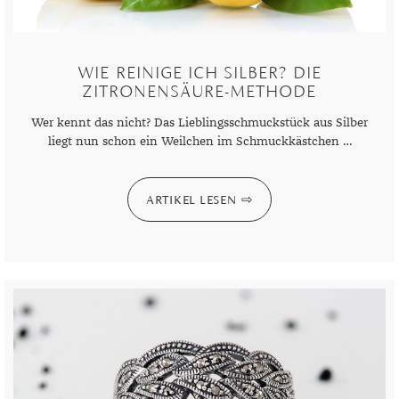
DIAMANT
SYMBOLIK
HAUSHALTSMITTEL
SOMMER
BUSINESS
DIOPSID
UNGLAUBLICH
WINTER
DINNER
WIE REINIGE ICH SILBER? DIE
FLUORIT
ERSTES DATE
ZITRONENSÄURE-METHODE
GRANAT
ROTER TEPPICH
Wer kennt das nicht? Das Lieblingsschmuckstück aus Silber
liegt nun schon ein Weilchen im Schmuckkästchen …
IOLITH
TREND DES MONATS
JADE
ARTIKEL LESEN
KARNEOL
KUNZIT
KYANIT
LABRADORIT
LAPISLAZULI
MARKASIT