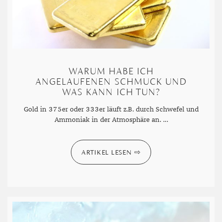
MARKASIT
MONDSTEIN
MORGANIT
WARUM HABE ICH
OPAL
ANGELAUFENEN SCHMUCK UND
WAS KANN ICH TUN?
PERIDOT
Gold in 375er oder 333er läuft z.B. durch Schwefel und
PYRIT
Ammoniak in der Atmosphäre an. …
QUARZ
ROSENQUARZ
ARTIKEL LESEN
RUBIN
SAPHIR
SMARAGD