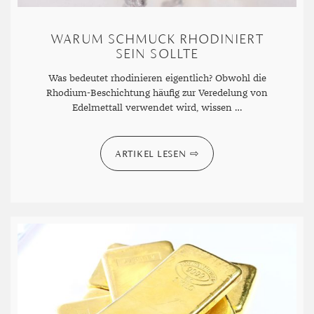
DIAMANT
SYMBOLIK
HAUSHALTSMITTEL
SOMMER
BUSINESS
WARUM SCHMUCK RHODINIERT
SEIN SOLLTE
DIOPSID
UNGLAUBLICH
WINTER
DINNER
Was bedeutet rhodinieren eigentlich? Obwohl die
FLUORIT
ERSTES DATE
Rhodium-Beschichtung häufig zur Veredelung von
GRANAT
ROTER TEPPICH
Edelmettall verwendet wird, wissen …
IOLITH
TREND DES MONATS
ARTIKEL LESEN
JADE
KARNEOL
KUNZIT
KYANIT
LABRADORIT
LAPISLAZULI