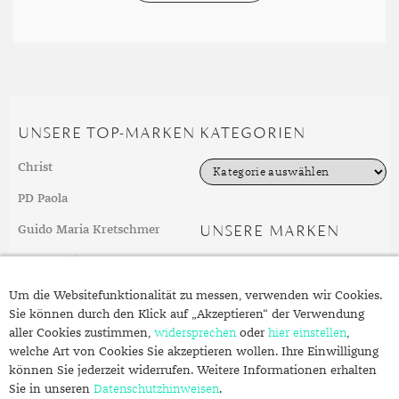
UNSERE TOP-MARKEN
KATEGORIEN
K
Christ
a
t
PD Paola
e
g
UNSERE MARKEN
Guido Maria Kretschmer
o
r
Swarovski
i
e
weitere Top-Marken
n
Um die Websitefunktionalität zu messen, verwenden wir Cookies.
Sie können durch den Klick auf „Akzeptieren“ der Verwendung
aller Cookies zustimmen,
widersprechen
oder
hier einstellen
,
FOLGEN SIE UNS
ÜBER SCHMUCK.DE
welche Art von Cookies Sie akzeptieren wollen. Ihre Einwilligung
können Sie jederzeit widerrufen. Weitere Informationen erhalten
Fragen zu Ihrer Bestellung?
Sie in unseren
Datenschutzhinweisen
.